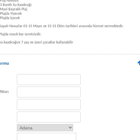
Plaj Havlusu
3 Bantlı Su Kaydırağı
Mavi Bayraklı Plaj
Plajda Yiyecek
Plajda İçecek
Kapalı Havuzlar 01-15 Mayıs ve 15-31 Ekim tarihleri arasında hizmet vermektedir.
Plajda snack bar ücretsizdir.
Su kaydırağını 7 yaş ve üzeri çocuklar kullanabilir
Formu
iktarı