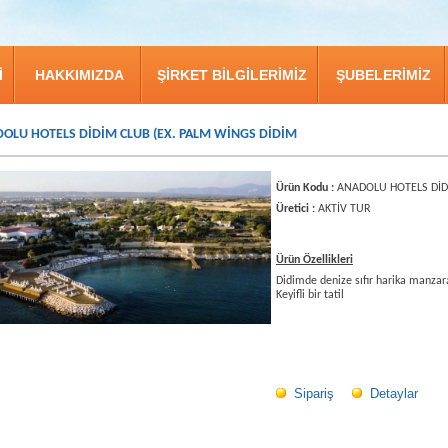
İ
HAKKIMIZDA
ŞİRKET BİLGİLERİMİZ
ŞUBELERİMİZ
OLU HOTELS DİDİM CLUB (EX. PALM WİNGS DİDİM
Ürün Kodu :
ANADOLU HOTELS Dİ
Üretici :
AKTİV TUR
Ürün Özellikleri
Didimde denize sıfır harika manzar
Keyifli bir tatil
Sipariş
Detaylar