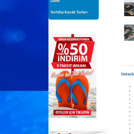
Gemi
Yurtdışı Kayak Turları
Detayl