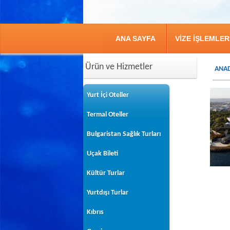
ANA SAYFA
VİZE İŞLEMLER
Ürün ve Hizmetler
ANAD
Yurt İçi Oteller
Termal Oteller
Bulgaristan Sağlık Turları
Uçak Bileti
Kültür Turlar
Yurtdışı Turlar
Kıbrıs