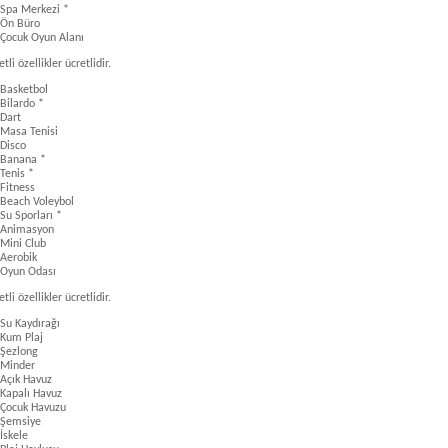
Spa Merkezi *
Ön Büro
Çocuk Oyun Alanı
etli özellikler ücretlidir.
Basketbol
Bilardo *
Dart
Masa Tenisi
Disco
Banana *
Tenis *
Fitness
Beach Voleybol
Su Sporları *
Animasyon
Mini Club
Aerobik
Oyun Odası
etli özellikler ücretlidir.
Su Kaydırağı
Kum Plaj
Şezlong
Minder
Açık Havuz
Kapalı Havuz
Çocuk Havuzu
Şemsiye
İskele