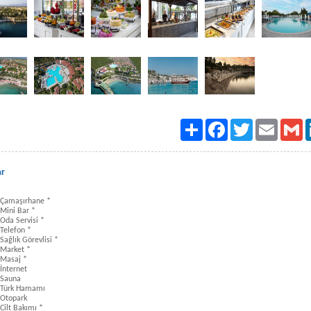
Paylaş
Facebook
Twitter
Email
Gm
ar
Çamaşırhane *
Mini Bar *
Oda Servisi *
Telefon *
Sağlık Görevlisi *
Market *
Masaj *
İnternet
Sauna
Türk Hamamı
Otopark
Cilt Bakımı *