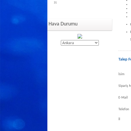
31
Hava Durumu
Talep 
İsim
Sipariş M
E-Mail
Telefon
İl