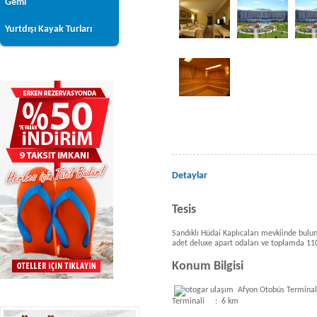
Gemi
Yurtdışı Kayak Turları
Detaylar
Tesis
Sandıklı Hüdai Kaplıcaları mevkiinde bulu
adet deluxe apart odaları ve toplamda 110
Konum Bilgisi
Afyon Otobüs Te
Terminali : 6 km