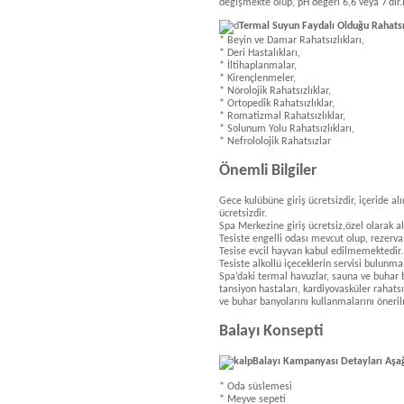
değişmekte olup, pH değeri 6,6 veya 7′dir.
Termal Suyun Faydalı Olduğu Rahatsı
* Beyin ve Damar Rahatsızlıkları,
* Deri Hastalıkları,
* İltihaplanmalar,
* Kirençlenmeler,
* Nörolojik Rahatsızlıklar,
* Ortopedik Rahatsızlıklar,
* Romatizmal Rahatsızlıklar,
* Solunum Yolu Rahatsızlıkları,
* Nefrololojik Rahatsızlar
Önemli Bilgiler
Gece kulübüne giriş ücretsizdir, içeride al
ücretsizdir.
Spa Merkezine giriş ücretsiz,özel olarak al
Tesiste engelli odası mevcut olup, rezerva
Tesise evcil hayvan kabul edilmemektedir.
Tesiste alkollü içeceklerin servisi bulunm
Spa’daki termal havuzlar, sauna ve buhar b
tansiyon hastaları, kardiyovasküler rahats
ve buhar banyolarını kullanmalarını öner
Balayı Konsepti
Balayı Kampanyası Detayları Aşağı
* Oda süslemesi
* Meyve sepeti