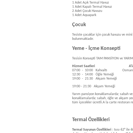
1 Adet Açık Termal Havuz
1 Adet Kapalı Termal Havuz
2 Adet Çocuk Havuzu
1 Adet Aquapark
Çocuk
Tesiste çocuklar için çocuk havuzu ve mini 
bulunmaktadır.
Yeme - İçme Konsepti
Tesisin Konsepti TAM PANSİYON ve YARIM
Hizmet Saatleri A'la Carte
07:00 - 10:00 Kahvaltı Osmanlı A la
12:30 - 14:00 Öğle Yemeği
19:00 - 21:30 Akşam Yemeği
19:00 - 21:30 Akşam Yemeği
Yarım pansiyon konaklamalarda; sabah ve 
konaklamalarda; sabah, öğle ve akşam yeme
tüm içecekler ücretli.A la carte restoran r
Termal Özellikleri
Termal Suyunun Özellikleri
; Isısı 62° ile