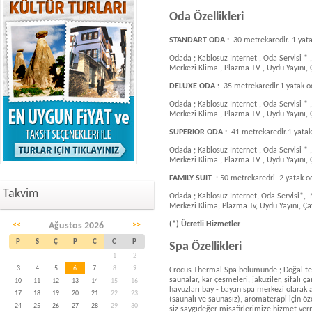
Oda Özellikleri
STANDART ODA :
30 metrekaredir. 1 yat
Odada ; Kablosuz İnternet , Oda Servisi * 
Merkezi Klima , Plazma TV , Uydu Yayını,
DELUXE ODA :
35
metrekaredir.
1 yatak 
Odada ; Kablosuz İnternet , Oda Servisi * 
Merkezi Klima , Plazma TV , Uydu Yayını,
SUPERIOR ODA :
41
metrekaredir.
1 yata
Odada ; Kablosuz İnternet , Oda Servisi * 
Merkezi Klima , Plazma TV , Uydu Yayını,
FAMILY SUIT
: 50 metrekaredri. 2 yatak o
Takvim
Odada ; Kablosuz İnternet, Oda Servisi*,
Merkezi Klima, Plazma Tv, Uydu Yayını, Ç
(*) Ücretli Hizmetler
<<
Ağustos 2026
>>
P
S
Ç
P
C
C
P
Spa Özellikleri
1
2
3
4
5
6
7
8
9
Crocus Thermal Spa bölümünde ; Doğal term
saunalar, kar çeşmeleri, jakuziler, şifalı
10
11
12
13
14
15
16
havuzları bay - bayan spa merkezi olarak a
17
18
19
20
21
22
23
(saunalı ve saunasız), aromaterapi için öze
24
25
26
27
28
29
30
siz saygıdeğer misafirlerimize hizmet ver