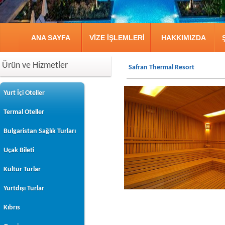
ANA SAYFA
VİZE İŞLEMLERİ
HAKKIMIZDA
Ürün ve Hizmetler
Safran Thermal Resort
Yurt İçi Oteller
Termal Oteller
Bulgaristan Sağlık Turları
Uçak Bileti
Kültür Turlar
Yurtdışı Turlar
Kıbrıs