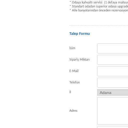
* Odaya kahvaltı servisi (1 defaya mahsu
* Standart odadan superior odaya upgrad
* Aile banyolarından önceden rezervasyonl
Talep Formu
İsim
Sipariş Miktarı
E-Mail
Telefon
İl
Adres