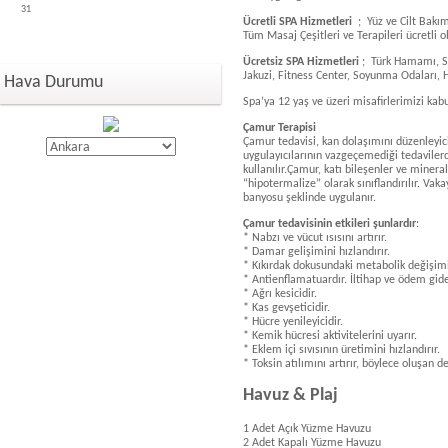
31
Ücretli SPA Hizmetleri
; Yüz ve Cilt Bakım
Tüm Masaj Çeşitleri ve Terapileri ücretli
Ücretsiz SPA Hizmetleri
; Türk Hamamı, Sa
Jakuzi, Fitness Center, Soyunma Odaları, 
Hava Durumu
Spa’ya 12 yaş ve üzeri misafirlerimizi kab
Çamur Terapisi
Çamur tedavisi, kan dolaşımını düzenleyici
uygulayıcılarının vazgeçemediği tedavilerde
kullanılır.Çamur, katı bileşenler ve miner
“hipotermalize” olarak sınıflandırılır. Va
banyosu şeklinde uygulanı
r.
Çamur tedavisinin etkileri şunlardır
:
* Nabzı ve vücut ısısını artırır.
* Damar gelişimini hızlandırır.
* Kıkırdak dokusundaki metabolik değişimi
* Antienflamatuardır. İltihap ve ödem gideri
* Ağrı kesicidir.
* Kas gevşeticidir.
* Hücre yenileyicidir.
* Kemik hücresi aktivitelerini uyarır.
* Eklem içi sıvısının üretimini hızlandırır.
* Toksin atılımını artırır, böylece oluşan d
Havuz & Plaj
1 Adet Açık Yüzme Havuzu
2 Adet Kapalı Yüzme Havuzu