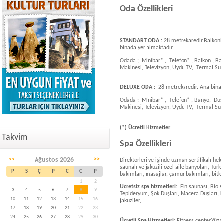
Oda Özellikleri
STANDART ODA :
28 metrekaredir.Balkonl
binada yer almaktadır.
Odada ; Minibar* , Telefon* , Balkon , Ba
Makinesi, Televizyon, Uydu TV, Termal S
DELUXE ODA :
28 metrekaredir. Ana bina
Odada ; Minibar* , Telefon* , Banyo, Duş,
Makinesi, Televizyon, Uydu TV, Termal S
(*) Ücretli Hizmetler
Takvim
Spa Özellikleri
<<
Ağustos 2026
>>
Direktörleri ve işinde uzman sertifikalı he
saunalı ve jakuzili özel aile banyoları, Tü
P
S
Ç
P
C
C
P
bakımları, masajlar, çamur bakımları, bitki
1
2
Ücretsiz spa hizmetleri
: Fin saunası, Bio
3
4
5
6
7
8
9
Tepideryum, Şok Duşları, Macera Duşları,
10
11
12
13
14
15
16
jakuziler,
17
18
19
20
21
22
23
24
25
26
27
28
29
30
Ücretli Spa Hizmetleri
:
Fitness center,
Yüz/