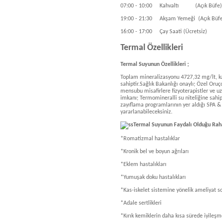
07:00 - 10:00 Kahvaltı (Açık Büfe)
19:00 - 21:30 Akşam Yemeği (Açık Büf
16:00 - 17:00 Çay Saati (Ücretsiz)
Termal Özellikleri
Termal Suyunun Özellikleri ;
Toplam mineralizasyonu 4727,32 mg/lt, kayn
sahiptir.Sağlık Bakanlığı onaylı; Özel Oruço
mensubu misafirlere fizyoterapistler ve uz
imkanı; Termomineralli su niteliğine sahip 
zayıflama programlarının yer aldığı SPA
yararlanabileceksiniz.
Termal Suyunun Faydalı Olduğu Raha
*Romatizmal hastalıklar
*Kronik bel ve boyun ağrıları
*Eklem hastalıkları
*Yumuşak doku hastalıkları
*Kas-iskelet sistemine yönelik ameliyat so
*Adale sertlikleri
*Kırık kemiklerin daha kısa sürede iyileşm