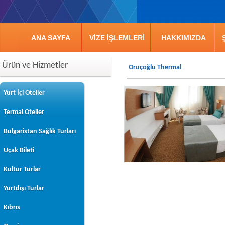
ANA SAYFA
VİZE İŞLEMLERİ
HAKKIMIZDA
Ürün ve Hizmetler
Oruçoğlu Thermal
Yurt İçi Oteller
Termal Oteller
Bulgaristan Sağlık Turları
Uçak Bileti
Kültür Turlar
Yurtdışı Turlar
Kıbrıs