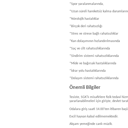
*Spor yaralanmalarında,
*Uzun süreli hareketsiz kalma durumların
*Nörolojik hastalıklar
*Birçok deri rahatsızlığı
*Stres ve strese bağlı rahatsızlıklar
*Kan dolaşımının hızlandırılmasında
*Saç ve cilt rahatsızlıklarında
*Sindirim sistemi rahatsızlıklarında
*Mide ve bağırsak hastalıklarında
*İdrar yolu hastalıklarında
*Dolaşım sistemi rahatsızlıklarında
Önemli Bilgiler
Tesiste, SGK'lı misafirlere fizik tedavi hiz
yararlanabilmeleri için girişte, devlet tar
Odalara giriş saati 14.00'ten itibaren başl
Evcil hayvan kabul edilmemektedir.
Akşam yemeğinde canlı müzik.